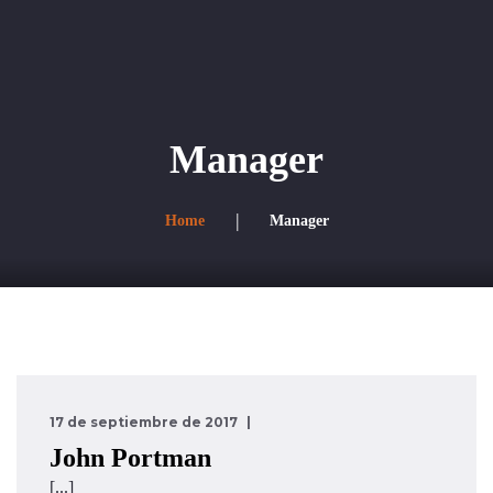
Nosotros
Proyectos
Manager
Directorio corporativo
Home
Manager
17 de septiembre de 2017
John Portman
[...]