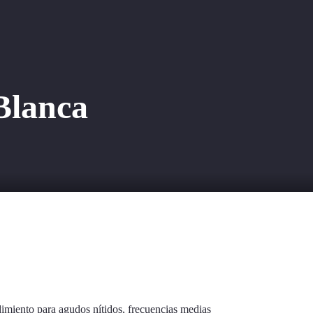
0
Blanca
dimiento para agudos nítidos, frecuencias medias