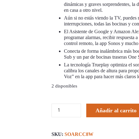
dinámicas y graves sorprendentes, la d
en casa a otro nivel.
Aún si no estás viendo la TV, puedes 
interrupciones, todas las bocinas y 
El Asistente de Google y Amazon Alexa
programar alarmas, recibir respuesta a
control remoto, la app Sonos y mucho
Conecta de forma inalámbrica más boc
Sub y un par de bocinas traseras One 
La tecnología Trueplay optimiza el soni
calibra los canales de altura para prop
Voz” en la app para hacer más claros lo
2 disponibles
Barra
Añadir al carrito
de
sonido
Sonos
Arc
Blanca
SKU:
SOARCC8W
cantidad