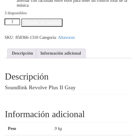
alternar con facilidad entre ellos para tener un control total de la
música.
3 disponibles
Altavoz
Añadir al carrito
SoundLink
Revolve+
II
SKU:
858366-1310
Categoría:
Altavoces
Luxe
Silver
cantidad
Descripción
Información adicional
Descripción
Soundlink Revolve Plus II Gray
Información adicional
Peso
.9 kg